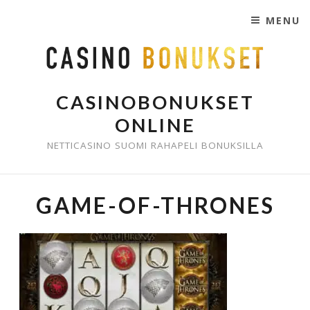
MENU
SKIP TO CONTENT
CASINOBONUKSET
ONLINE
NETTICASINO SUOMI RAHAPELI BONUKSILLA
GAME-OF-THRONES