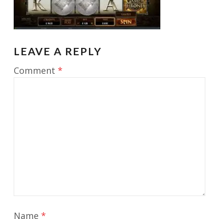
LEAVE A REPLY
Your
Comment
*
email
address
will
not
be
published.
Required
fields
are
marked
*
Name
*