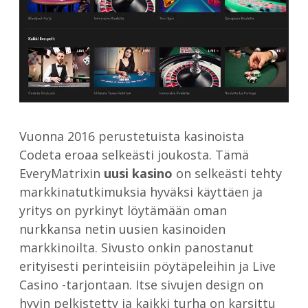
Vuonna 2016 perustetuista kasinoista
Codeta eroaa selkeästi joukosta. Tämä
EveryMatrixin
uusi kasino
on selkeästi tehty
markkinatutkimuksia hyväksi käyttäen ja
yritys on pyrkinyt löytämään oman
nurkkansa netin uusien kasinoiden
markkinoilta. Sivusto onkin panostanut
erityisesti perinteisiin pöytäpeleihin ja Live
Casino -tarjontaan. Itse sivujen design on
hyvin pelkistetty ja kaikki turha on karsittu