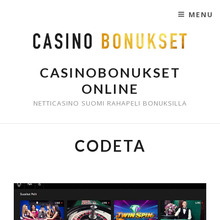
MENU
SKIP TO CONTENT
CASINOBONUKSET
ONLINE
NETTICASINO SUOMI RAHAPELI BONUKSILLA
CODETA