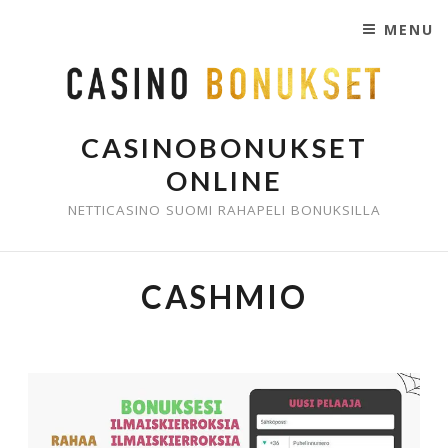
MENU
SKIP TO CONTENT
CASINOBONUKSET
ONLINE
NETTICASINO SUOMI RAHAPELI BONUKSILLA
CASHMIO