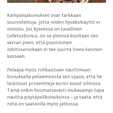
Kampanjabonukset ovat tarkkaan
suunniteltuja, jotta niiden hyväksikäyttö ei
onnistu. Jos kyseessä on tavallinen
talletusbonus, on se yleensä kooltaan sen
verran pieni, että positiivinen
odotusarvokaan ei tee suurta lovea kasinon
kassaan.
Pelaajia myös rohkaistaan nauttimaan
bonuksella pelaamisesta sen sijaan, että he
laskisivat prosentteja euron kuvat silmissä.
Tämä onkin huomattavasti mukavampi tapa
nauttia pöytäpelibonuksista – ja taata, että
niitä on saatavilla myös jatkossa.