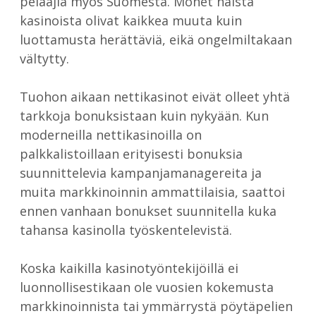
pelaajia myös Suomesta. Monet näistä
kasinoista olivat kaikkea muuta kuin
luottamusta herättäviä, eikä ongelmiltakaan
vältytty.
Tuohon aikaan nettikasinot eivät olleet yhtä
tarkkoja bonuksistaan kuin nykyään. Kun
moderneilla nettikasinoilla on
palkkalistoillaan erityisesti bonuksia
suunnittelevia kampanjamanagereita ja
muita markkinoinnin ammattilaisia, saattoi
ennen vanhaan bonukset suunnitella kuka
tahansa kasinolla työskentelevistä.
Koska kaikilla kasinotyöntekijöillä ei
luonnollisestikaan ole vuosien kokemusta
markkinoinnista tai ymmärrystä pöytäpelien