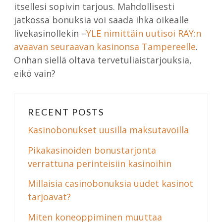
itsellesi sopivin tarjous. Mahdollisesti
jatkossa bonuksia voi saada ihka oikealle
livekasinollekin –
YLE nimittäin uutisoi RAY:n
avaavan seuraavan kasinonsa Tampereelle
.
Onhan siellä oltava tervetuliaistarjouksia,
eikö vain?
RECENT POSTS
Kasinobonukset uusilla maksutavoilla
Pikakasinoiden bonustarjonta
verrattuna perinteisiin kasinoihin
Millaisia casinobonuksia uudet kasinot
tarjoavat?
Miten koneoppiminen muuttaa