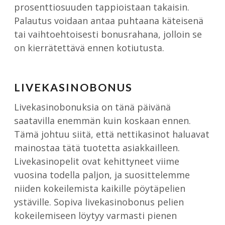
prosenttiosuuden tappioistaan takaisin.
Palautus voidaan antaa puhtaana käteisenä
tai vaihtoehtoisesti bonusrahana, jolloin se
on kierrätettävä ennen kotiutusta.
LIVEKASINOBONUS
Livekasinobonuksia on tänä päivänä
saatavilla enemmän kuin koskaan ennen.
Tämä johtuu siitä, että nettikasinot haluavat
mainostaa tätä tuotetta asiakkailleen.
Livekasinopelit ovat kehittyneet viime
vuosina todella paljon, ja suosittelemme
niiden kokeilemista kaikille pöytäpelien
ystäville. Sopiva livekasinobonus pelien
kokeilemiseen löytyy varmasti pienen