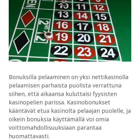
Bonuksilla pelaaminen on yksi nettikasinolla
pelaamisen parhaista puolista verrattuna
siihen, että aikaansa kuluttaisi fyysisten
kasinopelien parissa. Kasinobonukset
kääntävät etua kasinolta pelaajan puolelle, ja
oikein bonuksia käyttämällä voi omia
voittomahdollisuuksiaan parantaa
huomattavasti.