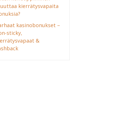
uuttaa kierrätysvapaita
onuksia?
arhaat kasinobonukset –
on-sticky,
ierrätysvapaat &
ashback