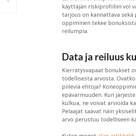
Parhaat kasinobonukset – non-sticky, kierrä
käyttäjän riskiprofiiliin voi
tarjous on kannattava sekä p
oppiminen tekee bonuksista
reilumpia.
Data ja reiluus k
Kierrätysvapaat bonukset ov
todellisesta arvosta. Ovatko 
piileviä ehtoja? Koneoppim
epävarmuuden. Kun järjestel
kulkua, ne voivat arvioida k
Pelaajat saavat näin yksisel
arvo perustuu todelliseen k
Kuten monet
alan artikkelit