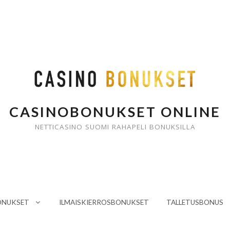
CASINOBONUKSET ONLINE
NETTICASINO SUOMI RAHAPELI BONUKSILLA
ONUKSET
ILMAISKIERROSBONUKSET
TALLETUSBONUS
EXPAND CHILD MENU