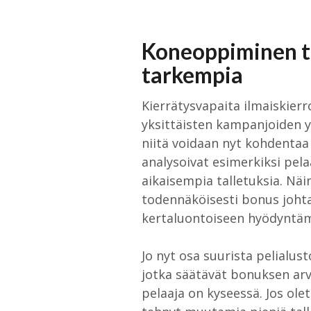
Koneoppiminen t
tarkempia
Kierrätysvapaita ilmaiskier
yksittäisten kampanjoiden 
niitä voidaan nyt kohdentaa
analysoivat esimerkiksi pela
aikaisempia talletuksia. Nä
todennäköisesti bonus johta
kertaluontoiseen hyödyntäm
Jo nyt osa suurista pelialus
jotka säätävät bonuksen ar
pelaaja on kyseessä. Jos olet