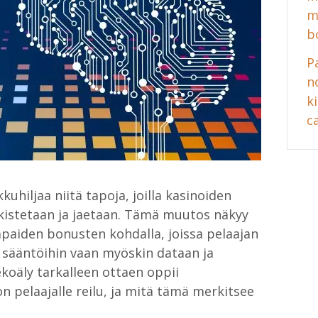
m
b
P
n
k
c
hiljaa niitä tapoja, joilla kasinoiden
kistetaan ja jaetaan. Tämä muutos näkyy
vapaiden bonusten kohdalla, joissa pelaajan
n sääntöihin vaan myöskin dataan ja
koäly tarkalleen ottaen oppii
 pelaajalle reilu, ja mitä tämä merkitsee