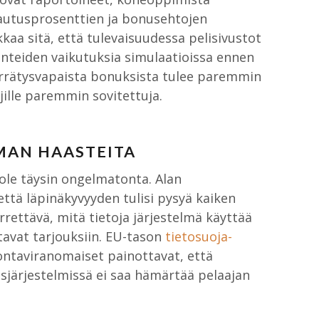
autusprosenttien ja bonusehtojen
aa sitä, että tulevaisuudessa pelisivustot
enteiden vaikutuksia simulaatioissa ennen
ierrätysvapaista bonuksista tulee paremmin
aajille paremmin sovitettuja.
LMAN HAASTEITA
ole täysin ongelmatonta. Alan
että läpinäkyvyyden tulisi pysyä kaiken
rettävä, mitä tietoja järjestelmä käyttää
tavat tarjouksiin. EU-tason
tietosuoja-
vontaviranomaiset painottavat, että
järjestelmissä ei saa hämärtää pelaajan