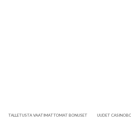
SKIP TO CONTENT
TALLETUSTA VAATIMATTOMAT BONUSET
UUDET CASINOB