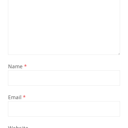
will
not
be
published.
Required
fields
are
marked
*
Name
*
Email
*