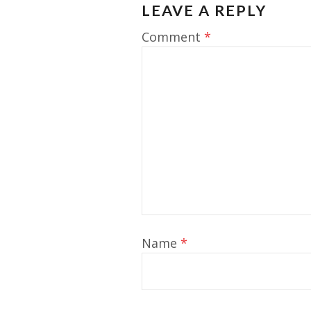
LEAVE A REPLY
Your
Comment
*
email
address
will
not
be
published.
Required
fields
are
marked
*
Name
*