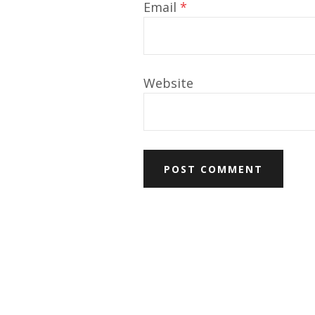
Email
*
Website