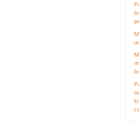
P
b
p
M
u
M
m
b
P
n
k
c