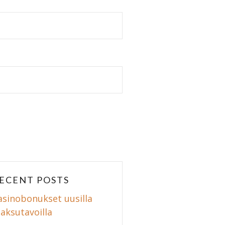
ECENT POSTS
asinobonukset uusilla
aksutavoilla